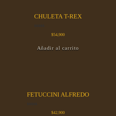
CHULETA T-REX
V
$
54,900
a
l
Añadir al carrito
o
r
a
d
o
e
n
0
d
FETUCCINI ALFREDO
e
5
V
$
42,900